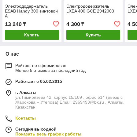
Электрододержатель
Электрододержатель
Эле
ESAB Handy 300 винтовой
LXEA 400 GCE 2942003
LXEA
А
13 240
4 300
4 5
₸
₸
Купить
Купить
О нас
Рейтинг не сформирован
Менее 5 отзывов за последний год
Работает с 05.02.2015
г. Алматы
ул.Тимирязева 42, корпус 15/109 , офис 514 (въезд с
Жарокова – Утепова) Email: 2969493@bk.ru , Алматы,
Казахстан
Контакты
Сегодня выходной
Показать весь график работы